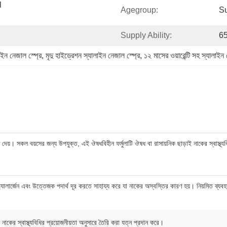
 
Agegroup:
Su
Supply Ability:
65
াইন নেজাল স্প্রে
, 
মৃদু হাইড্রেশন স্যালাইন নেজাল স্প্রে
, 
১২ মাসের ওয়ারেন্টি সহ স্যালাইন 
 দেয়। সকল বয়সের জন্য উপযুক্ত, এই ঔষধবিহীন ফর্মুলাটি ঔষধ বা রাসায়নিক ছাড়াই নাকের স্বাস্থ্য
লার্জেন এবং উত্তেজক পদার্থ দূর করতে সাহায্য করে যা নাকের অস্বস্তির কারণ হয়। নিয়মিত ব্যবহারে 
 নাকের স্বাস্থ্যবিধির প্রয়োজনীয়তা অনুসারে তৈরি করা যত্ন প্রদান করে।