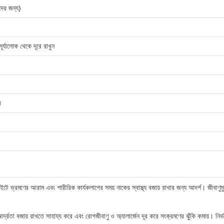
দের জন্য)
ূর্যালোক থেকে দূরে রাখুন
দ
াইটে ভ্রমণের আরাম এবং শারীরিক কার্যকলাপের সময় নাকের স্বাস্থ্য বজায় রাখার জন্য আদর্শ। জীবাণুমুক
র্দ্রতা বজায় রাখতে সাহায্য করে এবং রোগজীবাণু ও অ্যালার্জেন দূর করে সংক্রমণের ঝুঁকি কমায়। নির