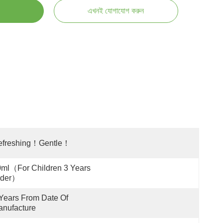
এখনই যোগাযোগ করুন
efreshing！Gentle！
ml（For Children 3 Years 
lder）
Years From Date Of 
nufacture