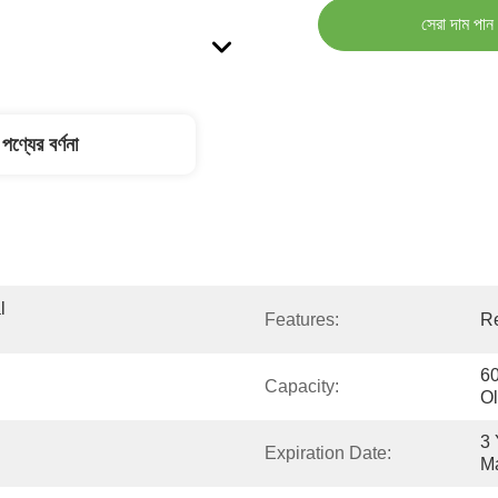
সেরা দাম পান
পণ্যের বর্ণনা
 
Features:
R
60
Capacity:
O
3 
Expiration Date:
Ma