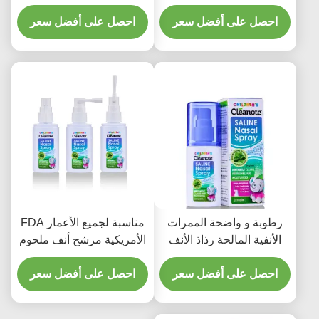
الأنف
بخاخ أنف ملحي معتمد من
احصل على أفضل سعر
احصل على أفضل سعر
إدارة الغذاء والدواء الأمريكية
للأنف الجاف مناسب لجميع
الأعمار عناية آمنة ومهدئة
للأنف
رطوبة و واضحة الممرات
مناسبة لجميع الأعمار FDA
الأنفية المالحة رذاذ الأنف
الأمريكية مرشح أنف ملحوم
منعشة اللطيفة الصيغة 12
عقيم باستخدام محلول
احصل على أفضل سعر
شهرا عمر الاحتفاظ بعد فتح
احصل على أفضل سعر
ملحوم عقيم منتج تنظيف
مثالية لليومية
أنف مناسب