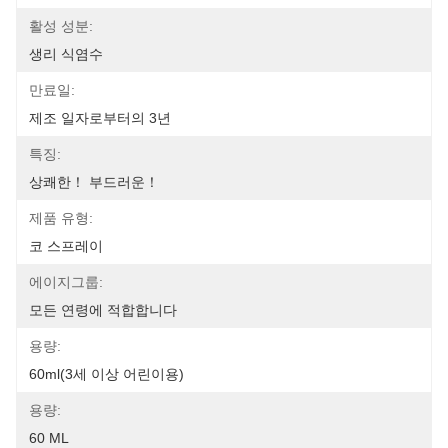
활성 성분:
생리 식염수
만료일:
제조 일자로부터의 3년
특징:
상쾌한！ 부드러운！
제품 유형:
코 스프레이
에이지그룹:
모든 연령에 적합합니다
용량:
60ml(3세 이상 어린이용)
용량:
60 ML