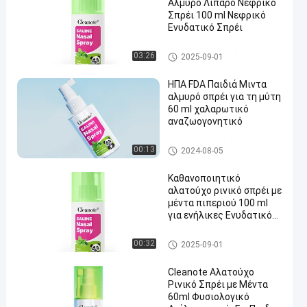
Αλμυρό Λιπαρό Νεφρικό
Σπρέι 100 ml Νεφρικό
Ενυδατικό Σπρέι
αλατούχος ρινικός ψεκασμό
03:26
2025-09-01
ς
ΗΠΑ FDA Παιδιά Μιντα
αλμυρό σπρέι για τη μύτη
60 ml χαλαρωτικό
αναζωογονητικό
Σπρέι για τη μύτη για τη συμ
00:13
2024-08-05
φόρηση
Καθανοποιητικό
αλατούχο ρινικό σπρέι με
μέντα πιπεριού 100 ml
για ενήλικες Ενυδατικό
σπρέι ρινής
Αναζωογονητικό απαλό
Σπρέι μύτης
00:32
2025-09-01
Cleanote Αλατούχο
Ρινικό Σπρέι με Μέντα
60ml Φυσιολογικό