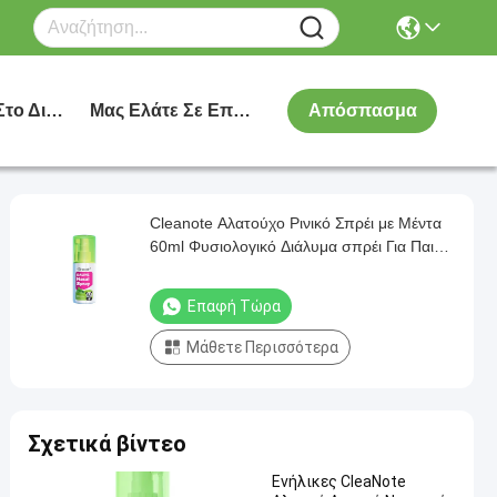
Αγοράστε Στο Διαδίκτυο
Μας Ελάτε Σε Επαφή Με
Απόσπασμα
Cleanote Αλατούχο Ρινικό Σπρέι με Μέντα
60ml Φυσιολογικό Διάλυμα σπρέι Για Παιδιά
Παιδική Ρινική καταρροή Δροσιστικό Ήπιο
Επαφή Τώρα
Μάθετε Περισσότερα
Σχετικά βίντεο
Ενήλικες CleaNote