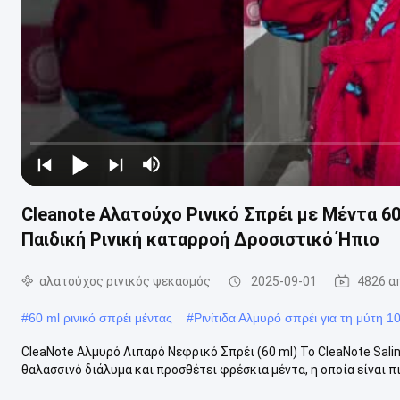
Cleanote Αλατούχο Ρινικό Σπρέι με Μέντα 60
Παιδική Ρινική καταρροή Δροσιστικό Ήπιο
αλατούχος ρινικός ψεκασμός
2025-09-01
4826 α
#
60 ml ρινικό σπρέι μέντας
#
Ρινίτιδα Αλμυρό σπρέι για τη μύτη 1
CleaNote Αλμυρό Λιπαρό Νεφρικό Σπρέι (60 ml) Το CleaNote Salin
θαλασσινό διάλυμα και προσθέτει φρέσκια μέντα, η οποία είναι πι