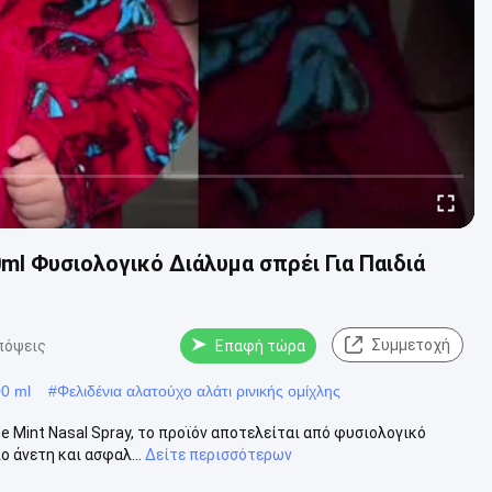
ml Φυσιολογικό Διάλυμα σπρέι Για Παιδιά
Συμμετοχή
πόψεις
Επαφή τώρα
00 ml
#
Φελιδένια αλατούχο αλάτι ρινικής ομίχλης
e Mint Nasal Spray, το προϊόν αποτελείται από φυσιολογικό
ο άνετη και ασφαλ...
Δείτε περισσότερων