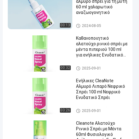
αλμυρό σπρέι για τη μύτη
60 ml χαλαρωτικό
αναζωογονητικό
Σπρέι για τη μύτη για τη συμ
00:13
2024-08-05
φόρηση
Καθανοποιητικό
αλατούχο ρινικό σπρέι με
μέντα πιπεριού 100 ml
για ενήλικες Ενυδατικό
σπρέι ρινής
Αναζωογονητικό απαλό
Σπρέι μύτης
00:32
2025-09-01
Ενήλικες CleaNote
Αλμυρό Λιπαρό Νεφρικό
Σπρέι 100 ml Νεφρικό
Ενυδατικό Σπρέι
αλατούχος ρινικός ψεκασμό
03:26
2025-09-01
ς
Cleanote Αλατούχο
Ρινικό Σπρέι με Μέντα
60ml Φυσιολογικό