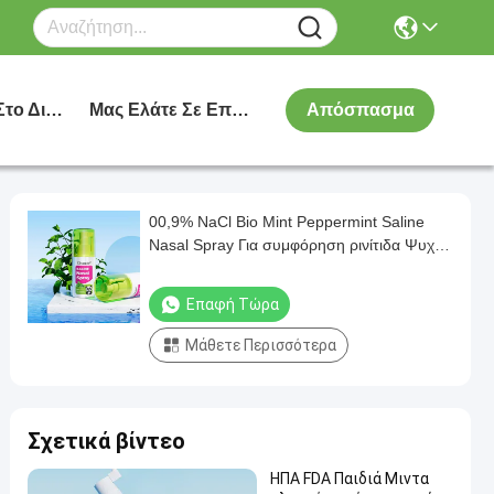
Αγοράστε Στο Διαδίκτυο
Μας Ελάτε Σε Επαφή Με
Απόσπασμα
00,9% NaCl Bio Mint Peppermint Saline
Nasal Spray Για συμφόρηση ρινίτιδα Ψυχρή
ρινική αναζωογονητική χαλαρωτική
Επαφή Τώρα
Μάθετε Περισσότερα
Σχετικά βίντεο
ΗΠΑ FDA Παιδιά Μιντα