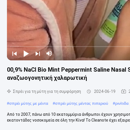
00,9% NaCl Bio Mint Peppermint Saline Nasal
αναζωογονητική χαλαρωτική
Σπρέι για τη μύτη για τη συμφόρηση
2024-06-19
#
σπρέι μύτης με μέντα
#
σπρέι μύτης μέντας πιπεριού
#
ρινίτιδα
Από το 2007, πάνω από 10 εκατομμύρια άνθρωποι έχουν χρησιμοπο
εκατοντάδες νοσοκομεία σε όλη την Κίνα! Το Cleanote έχει εξαιρετ