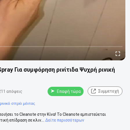
 Spray Για συμφόρηση ρινίτιδα Ψυχρή ρινική
Συμμετοχή
211 απόψεις
Επαφή τώρα
 ρινικό σπρέι μέντας
ιήσει το Cleanote στην Κίνα! Το Cleanote εμπιστεύεται
ική επίδραση σε κλιν....
Δείτε περισσότερων