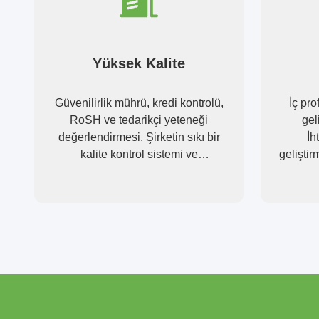
Yüksek Kalite
Güvenilirlik mührü, kredi kontrolü,
İç pro
RoSH ve tedarikçi yeteneği
gel
değerlendirmesi. Şirketin sıkı bir
İh
kalite kontrol sistemi ve
geliştirm
profesyonel test laboratuvarı var.