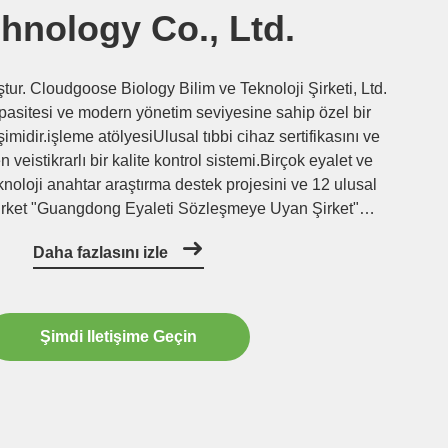
hnology Co., Ltd.
tur. Cloudgoose Biology Bilim ve Teknoloji Şirketi, Ltd.
asitesi ve modern yönetim seviyesine sahip özel bir
şimidir.işleme atölyesiUlusal tıbbi cihaz sertifikasını ve
eistikrarlı bir kalite kontrol sistemi.Birçok eyalet ve
knoloji anahtar araştırma destek projesini ve 12 ulusal
irket "Guangdong Eyaleti Sözleşmeye Uyan Şirket"
ık görüldü., "Guangzhou Bilim ve Teknoloji ...
Daha fazlasını izle
Şimdi Iletişime Geçin