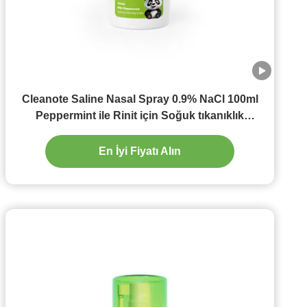
Cleanote Saline Nasal Spray 0.9% NaCl 100ml
Peppermint ile Rinit için Soğuk tıkanıklık
Irritasyonlu Burun Serinleştirici
En İyi Fiyatı Alın