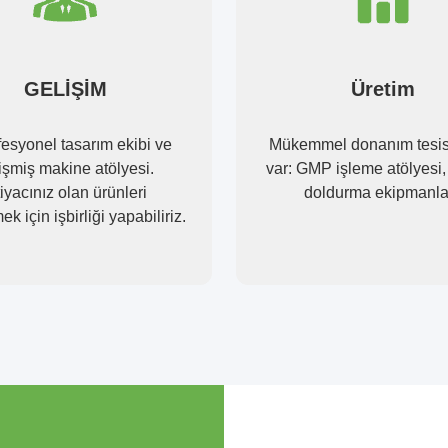
GELİŞİM
Üretim
fesyonel tasarım ekibi ve
Mükemmel donanım tesis
işmiş makine atölyesi.
var: GMP işleme atölyesi,
tiyacınız olan ürünleri
doldurma ekipmanlar
ek için işbirliği yapabiliriz.