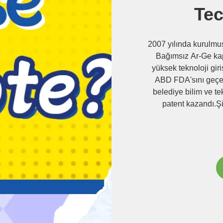
Tec
2007 yılında kurulmuş
Bağımsız Ar-Ge kap
yüksek teknoloji giri
ABD FDA'sını geçen v
belediye bilim ve te
patent kazandı.Ş
unvanına lay