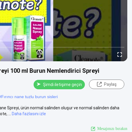
reyi 100 ml Burun Nemlendirici Spreyi
Paylaş
Şimdi iletişime geçin
#
Fırıncı nane tuzlu burun sisleri
ne Spreyi, ürün normal salinden oluşur ve normal salinden daha
te, ...
Daha fazlasını izle
Mesajınızı bırakın