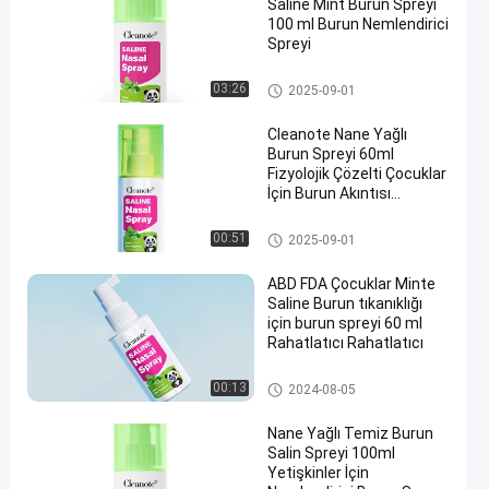
Saline Mint Burun Spreyi
100 ml Burun Nemlendirici
Spreyi
Dondurma burun spreyi
03:26
2025-09-01
Cleanote Nane Yağlı
Burun Spreyi 60ml
Fizyolojik Çözelti Çocuklar
İçin Burun Akıntısı
Ferahlatıcı Nazik
Dondurma burun spreyi
00:51
2025-09-01
ABD FDA Çocuklar Minte
Saline Burun tıkanıklığı
için burun spreyi 60 ml
Rahatlatıcı Rahatlatıcı
Karışıklık için tuzlu burun spre
00:13
2024-08-05
yi
Nane Yağlı Temiz Burun
Salin Spreyi 100ml
Yetişkinler İçin