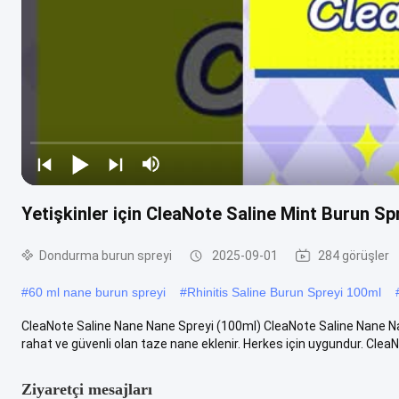
Yetişkinler için CleaNote Saline Mint Burun Sp
Dondurma burun spreyi
2025-09-01
284 görüşler
#
60 ml nane burun spreyi
#
Rhinitis Saline Burun Spreyi 100ml
CleaNote Saline Nane Nane Spreyi (100ml) CleaNote Saline Nane Na
rahat ve güvenli olan taze nane eklenir. Herkes için uygundur. CleaNo
Ziyaretçi mesajları