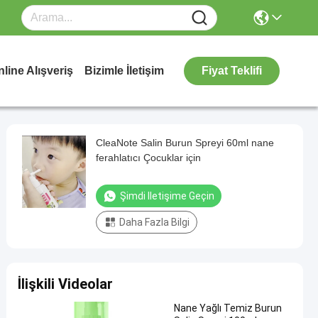
line Alışveriş
Bizimle İletişim
Fiyat Teklifi
CleaNote Salin Burun Spreyi 60ml nane
ferahlatıcı Çocuklar için
Şimdi Iletişime Geçin
Daha Fazla Bilgi
İlişkili Videolar
Nane Yağlı Temiz Burun