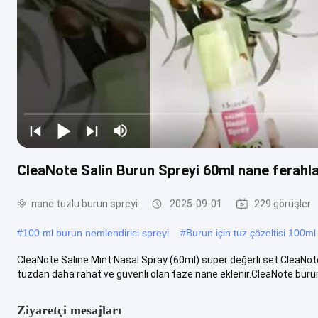
CleaNote Salin Burun Spreyi 60ml nane ferahlat
nane tuzlu burun spreyi
2025-09-01
229 görüşler
#
100 ml burun nemlendirici spreyi
#
Burun için tuz çözeltisi 100ml
CleaNote Saline Mint Nasal Spray (60ml) süper değerli set CleaNot
tuzdan daha rahat ve güvenli olan taze nane eklenir.CleaNote burun 
Ziyaretçi mesajları