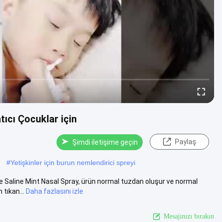
ıcı Çocuklar için
Paylaş
Şimdi iletişime geçin
#
Yetişkinler için burun nemlendirici spreyi
e Saline Mint Nasal Spray, ürün normal tuzdan oluşur ve normal
tıkan...
Daha fazlasını izle
Mesajınızı bırakın