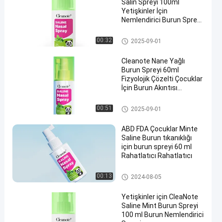
Salin Spreyi 100ml
Yetişkinler İçin
Nemlendirici Burun Spreyi
Ferahlatıcı Nazik
nane tuzlu burun spreyi
00:32
2025-09-01
Cleanote Nane Yağlı
Burun Spreyi 60ml
Fizyolojik Çözelti Çocuklar
İçin Burun Akıntısı
Ferahlatıcı Nazik
Dondurma burun spreyi
00:51
2025-09-01
ABD FDA Çocuklar Minte
Saline Burun tıkanıklığı
için burun spreyi 60 ml
Rahatlatıcı Rahatlatıcı
Karışıklık için tuzlu burun spre
00:13
2024-08-05
yi
Yetişkinler için CleaNote
Saline Mint Burun Spreyi
100 ml Burun Nemlendirici