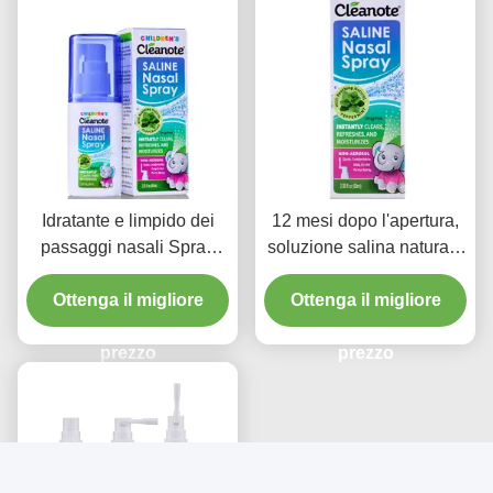
Idratante e limpido dei
12 mesi dopo l'apertura,
passaggi nasali Spray
soluzione salina naturale
nasale salino rinfrescante
spray nasale formula di
Formula dolce 12 mesi
Ottenga il migliore
idratazione delicata
Ottenga il migliore
Durazione dopo l'apertura
ideale per alleviare la
Ideale per uso quotidiano
prezzo
congestione nasale e
prezzo
cura dei seni nasali