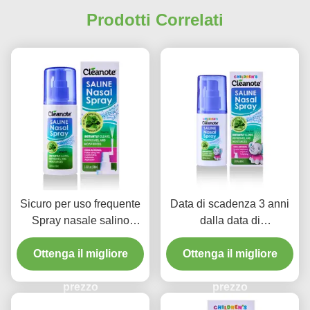
Prodotti Correlati
Sicuro per uso frequente
Data di scadenza 3 anni
Spray nasale salino
dalla data di
Conservare a
fabbricazione US FDA
temperatura ambiente
Ottenga il migliore
Spray nasale salino per
Ottenga il migliore
Spray nasale per l'igiene
naso secco adatto a tutte
nasale quotidiana e la
prezzo
le età cura nasale
prezzo
cura nasale efficace
rilassante sicura