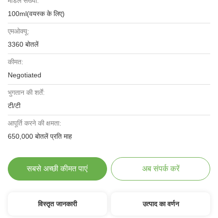
मॉडल संख्या:
100ml(वयस्क के लिए)
एमओक्यू:
3360 बोतलें
कीमत:
Negotiated
भुगतान की शर्तें:
टी/टी
आपूर्ति करने की क्षमता:
650,000 बोतलें प्रति माह
सबसे अच्छी कीमत पाएं
अब संपर्क करें
विस्तृत जानकारी
उत्पाद का वर्णन