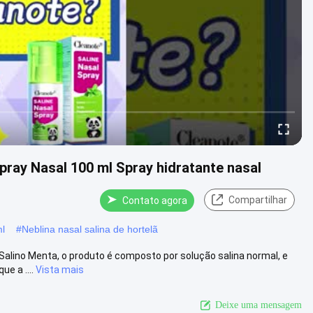
pray Nasal 100 ml Spray hidratante nasal
Compartilhar
Contato agora
ml
#
Neblina nasal salina de hortelã
Salino Menta, o produto é composto por solução salina normal, e
e a ....
Vista mais
Deixe uma mensagem