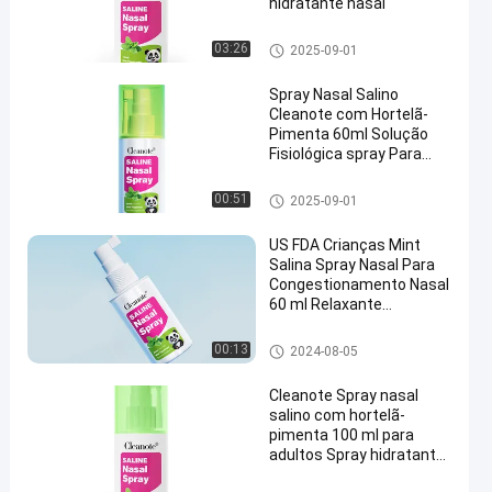
hidratante nasal
pulverizador nasal salino
03:26
2025-09-01
Spray Nasal Salino
Cleanote com Hortelã-
Pimenta 60ml Solução
Fisiológica spray Para
Crianças Nariz Entupido
Refrescante Suave
pulverizador nasal salino
00:51
2025-09-01
US FDA Crianças Mint
Salina Spray Nasal Para
Congestionamento Nasal
60 ml Relaxante
Refrescante
Spray nasal salino para conge
00:13
2024-08-05
stão
Cleanote Spray nasal
salino com hortelã-
pimenta 100 ml para
adultos Spray hidratante
para nariz Refrescante