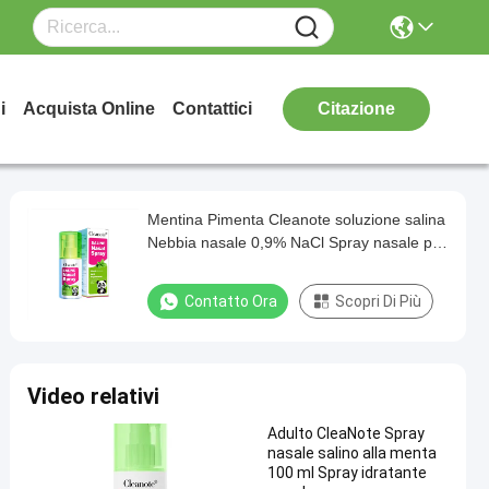
i
Acquista Online
Contattici
Citazione
Mentina Pimenta Cleanote soluzione salina
Nebbia nasale 0,9% NaCl Spray nasale per
rinite Freddo Congestionato
Contatto Ora
Scopri Di Più
Video relativi
Adulto CleaNote Spray
nasale salino alla menta
100 ml Spray idratante