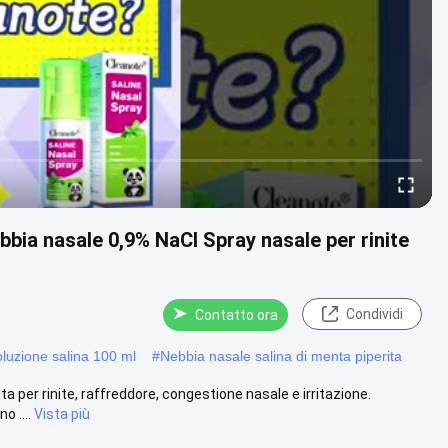
bia nasale 0,9% NaCl Spray nasale per rinite
Condividi
Contatto ora
oluzione salina 100 ml
#
Nebbia nasale salina di menta piperita
 per rinite, raffreddore, congestione nasale e irritazione.
o ....
Vista più