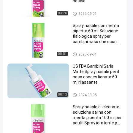
nasale
spray nasale salino
03:26
2025-09-01
Spray nasale con menta
piperita 60 ml Soluzione
fisiologica spray per
bambini naso che scorre
per bambini rinfrescante
dolce
spray nasale salino
00:51
2025-09-01
US FDA Bambini Saria
Minte Spray nasale per il
naso congestionato 60
ml rilassante
rinfrescante
Spray nasale per la congestion
00:13
2024-08-05
e
Spray nasale di cleanote
soluzione salina con
menta piperita 100 ml per
adulti Spray idratante per
il naso rinfrescante dolce