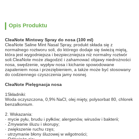
Opis Produktu
CleaNote Mintowy Spray do nosa (100 ml)
CleaNote Saline Mint Nasal Spray, produkt składa się z
normalnego roztworu soli, do którego dodaje się świeżą miętą,
która jest wygodniejsza i bezpieczniejsza niż normalny roztwór
soli.CleaNote może złagodzić i zahamować objawy niedrożności
nosa, swędzenie, wypływ nosa i kichanie spowodowane
zapaleniem nosa i przeziębieniem, a także może być stosowany
do codziennego czyszczenia jamy nosnej.
CleaNote Pielęgnacja nosa
1Składniki:
Woda oczyszczona, 0,9% NaCl, olej mięty, polysorbat 80, chlorek
benzalkonium.
2. Wskazania:
· mycie pyłu, brudu i pyłków; alergenów, wirusów i bakterii;
· Zmywanie śluzu i skorupy;
· zwiększenie ruchu rzęs;
· utrzymanie błony śluzowej w wilgotności;