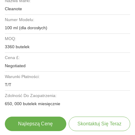
Nazwa Marki:
Cleanote
Numer Modelu:
100 ml (dla dorosłych)
MOQ:
3360 butelek
Cena £:
Negotiated
Warunki Płatności:
T/T
Zdolność Do Zaopatrzenia:
650, 000 butelek miesięcznie
Najlepszą Cenę
Skontaktuj Się Teraz