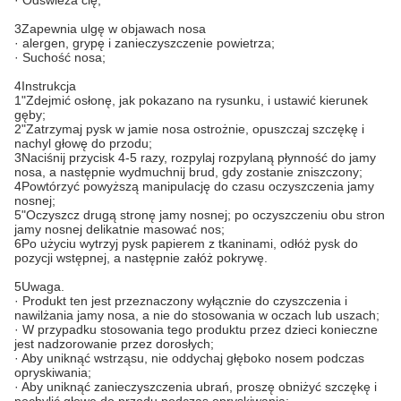
· Odświeża cię;
3Zapewnia ulgę w objawach nosa
· alergen, grypę i zanieczyszczenie powietrza;
· Suchość nosa;
4Instrukcja
1"Zdejmić osłonę, jak pokazano na rysunku, i ustawić kierunek
gęby;
2"Zatrzymaj pysk w jamie nosa ostrożnie, opuszczaj szczękę i
nachyl głowę do przodu;
3Naciśnij przycisk 4-5 razy, rozpylaj rozpylaną płynność do jamy
nosa, a następnie wydmuchnij brud, gdy zostanie zniszczony;
4Powtórzyć powyższą manipulację do czasu oczyszczenia jamy
nosnej;
5"Oczyszcz drugą stronę jamy nosnej; po oczyszczeniu obu stron
jamy nosnej delikatnie masować nos;
6Po użyciu wytrzyj pysk papierem z tkaninami, odłóż pysk do
pozycji wstępnej, a następnie załóż pokrywę.
5Uwaga.
· Produkt ten jest przeznaczony wyłącznie do czyszczenia i
nawilżania jamy nosa, a nie do stosowania w oczach lub uszach;
· W przypadku stosowania tego produktu przez dzieci konieczne
jest nadzorowanie przez dorosłych;
· Aby uniknąć wstrząsu, nie oddychaj głęboko nosem podczas
opryskiwania;
· Aby uniknąć zanieczyszczenia ubrań, proszę obniżyć szczękę i