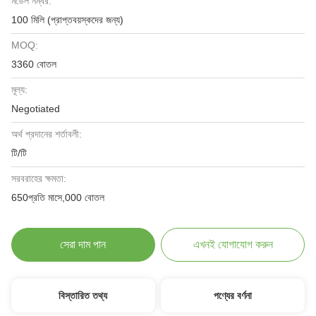
মডেল নম্বর:
100 মিলি (প্রাপ্তবয়স্কদের জন্য)
MOQ:
3360 বোতল
মূল্য:
Negotiated
অর্থ প্রদানের শর্তাবলী:
টি/টি
সরবরাহের ক্ষমতা:
650প্রতি মাসে,000 বোতল
সেরা দাম পান
এখনই যোগাযোগ করুন
বিস্তারিত তথ্য
পণ্যের বর্ণনা