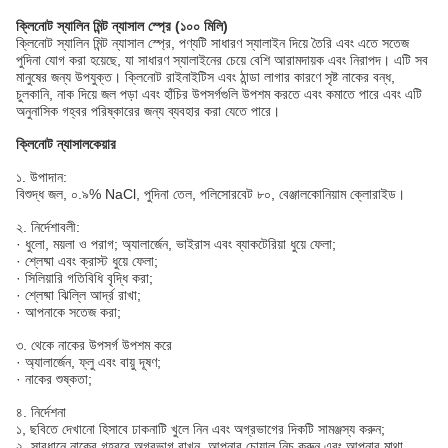
ক্লিনোট স্যালিন মিন্ট ন্যাসাল স্প্রে (১০০ মিলি)
ক্লিনোট স্যালিন মিন্ট ন্যাসাল স্প্রে, পণ্যটি সাধারণ স্যালাইন দিয়ে তৈরি এবং এতে সতেজ
পুদিনা যোগ করা হয়েছে, যা সাধারণ স্যালাইনের চেয়ে বেশি আরামদায়ক এবং নিরাপদ। এটি সব
মানুষের জন্য উপযুক্ত। ক্লিনোট রাইনাইটিস এবং ঠান্ডা লাগার কারণে সৃষ্ট নাকের বন্ধ,
চুলকানি, নাক দিয়ে জল পড়া এবং হাঁচির উপসর্গগুলি উপশম করতে এবং কমাতে পারে এবং এটি
অনুনাসিক গহ্বর পরিষ্কারের জন্য ব্যবহার করা যেতে পারে।
ক্লিনোট ন্যাসালকেয়ার
১. উপাদান:
বিশুদ্ধ জল, ০.৯% NaCl, পুদিনা তেল, পলিসোরবেট ৮০, বেঞ্জালকোনিয়াম ক্লোরাইড।
২. নির্দেশাবলী:
· ধুলো, ময়লা ও পরাগ; অ্যালার্জেন, ভাইরাস এবং ব্যাকটেরিয়া ধুয়ে ফেলা;
· শ্লেষ্মা এবং ক্রাস্ট ধুয়ে ফেলা;
· সিলিয়ারি গতিবিধি বৃদ্ধি করা;
· শ্লেষ্মা ঝিল্লি আর্দ্র রাখা;
· আপনাকে সতেজ করা;
৩. থেকে নাকের উপসর্গ উপশম করে
· অ্যালার্জেন, ফ্লু এবং বায়ু দূষণ;
· নাকের শুষ্কতা;
৪. নির্দেশনা
১, ছবিতে দেখানো হিসাবে ঢাকনাটি খুলে নিন এবং অগ্রভাগের দিকটি সামঞ্জস্য করুন;
২, সাবধানে নাকের গহ্বরে অগ্রভাগ রাখুন, আপনার চোয়াল নিচু করুন এবং আপনার মাথা