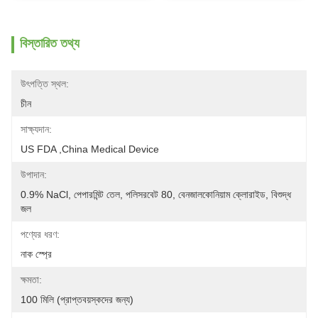
বিস্তারিত তথ্য
উৎপত্তি স্থল:
চীন
সাক্ষ্যদান:
US FDA ,China Medical Device
উপাদান:
0.9% NaCl, পেপারমিন্ট তেল, পলিসরবেট 80, বেনজালকোনিয়াম ক্লোরাইড, বিশুদ্ধ 
জল
পণ্যের ধরণ:
নাক স্প্রে
ক্ষমতা:
100 মিলি (প্রাপ্তবয়স্কদের জন্য)