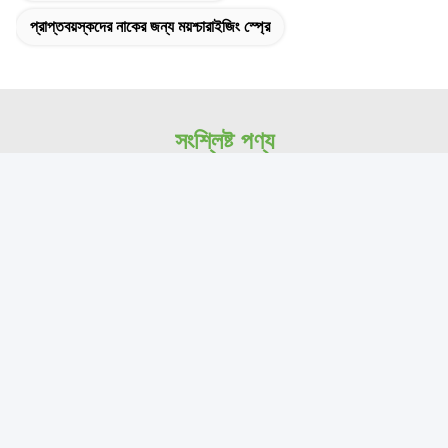
প্রাপ্তবয়স্কদের নাকের জন্য ময়শ্চারাইজিং স্প্রে
সংশ্লিষ্ট পণ্য
রাইনাইটিস ঠান্ডা অ্যালার্জি ৬০ মিলি
CleaNote স্যালিন নাসাল স্প্রে
ছোট নাক নাক স্প্রে মিন্ট ক্লিয়ারোট
৬০ মিলি পেপারমিন্ট সহ শিশুদের জন্য