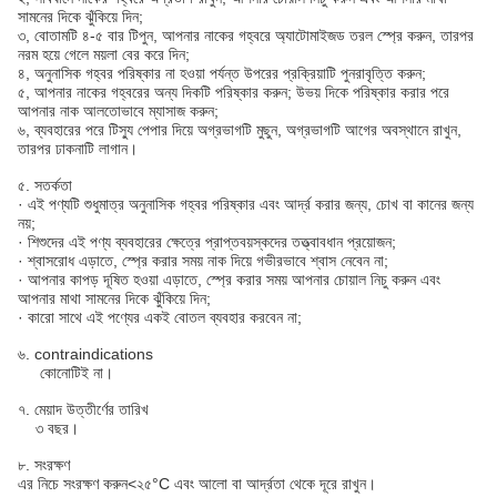
সামনের দিকে ঝুঁকিয়ে দিন;
৩, বোতামটি ৪-৫ বার টিপুন, আপনার নাকের গহ্বরে অ্যাটোমাইজড তরল স্প্রে করুন, তারপর
নরম হয়ে গেলে ময়লা বের করে দিন;
৪, অনুনাসিক গহ্বর পরিষ্কার না হওয়া পর্যন্ত উপরের প্রক্রিয়াটি পুনরাবৃত্তি করুন;
৫, আপনার নাকের গহ্বরের অন্য দিকটি পরিষ্কার করুন; উভয় দিকে পরিষ্কার করার পরে
আপনার নাক আলতোভাবে ম্যাসাজ করুন;
৬, ব্যবহারের পরে টিস্যু পেপার দিয়ে অগ্রভাগটি মুছুন, অগ্রভাগটি আগের অবস্থানে রাখুন,
তারপর ঢাকনাটি লাগান।
৫. সতর্কতা
· এই পণ্যটি শুধুমাত্র অনুনাসিক গহ্বর পরিষ্কার এবং আর্দ্র করার জন্য, চোখ বা কানের জন্য
নয়;
· শিশুদের এই পণ্য ব্যবহারের ক্ষেত্রে প্রাপ্তবয়স্কদের তত্ত্বাবধান প্রয়োজন;
· শ্বাসরোধ এড়াতে, স্প্রে করার সময় নাক দিয়ে গভীরভাবে শ্বাস নেবেন না;
· আপনার কাপড় দূষিত হওয়া এড়াতে, স্প্রে করার সময় আপনার চোয়াল নিচু করুন এবং
আপনার মাথা সামনের দিকে ঝুঁকিয়ে দিন;
· কারো সাথে এই পণ্যের একই বোতল ব্যবহার করবেন না;
৬. contraindications
কোনোটিই না।
৭. মেয়াদ উত্তীর্ণের তারিখ
৩ বছর।
৮. সংরক্ষণ
এর নিচে সংরক্ষণ করুন<২৫°C এবং আলো বা আর্দ্রতা থেকে দূরে রাখুন।