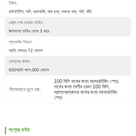
ইঙ্গিত:
রাইনাইটিস, সর্দি, অ্যালার্জি, নাক বন্ধ, শুকনো নাক, সর্দি, হাঁচি
মেয়াদ শেষ হওয়ার তারিখ:
উত্পাদনের তারিখ থেকে 3 বছর
প্যাকেজিং বিবরণ:
প্রতি ক্ষেত্রে 72 বোতল
যোগানের ক্ষমতা:
650প্রতি মাসে,000 বোতল
100 মিলি নাকের জন্য ময়শ্চারাইজিং স্প্রে
, 
নাকের জন্য লবণীয় দ্রবণ 100 মিলি
, 
বিশেষভাবে তুলে ধরা:
প্রাপ্তবয়স্কদের নাকের জন্য ময়শ্চারাইজিং 
স্প্রে
পণ্যের বর্ণনা