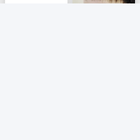
Rinite Alergie al freddo
CleaNote Spray nasale
60 ml Naso piccolo Spray
salino 60 ml con menta
nasale menta CleaNota
fresca per bambini
Ottenga il migliore
per bambini
Ottenga il migliore
prezzo
prezzo
Contattici