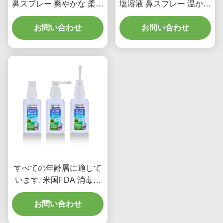
鼻スプレー 爽やかな 柔ら
塩溶液 鼻スプレー 温かい
かい 配方 12ヶ月 開封後
水分化公式 鼻の詰まりを
保存期間 日常使用に最適
お問い合わせ
緩和し鼻腔のケアに最適
お問い合わせ
すべての年齢層に適して
います. 米国FDA 消毒塩
水鼻スプレー 消毒塩水溶
液を使用します. 便利な鼻
お問い合わせ
清浄剤.