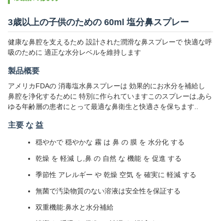
3歳以上の子供のための 60ml 塩分鼻スプレー
健康な鼻腔を支えるため 設計された潤滑な鼻スプレーで 快適な呼
吸のために 適正な水分レベルを維持します
製品概要
アメリカFDAの 消毒塩水鼻スプレーは 効果的にお水分を補給し
鼻腔を浄化するために 特別に作られていますこのスプレーは,あら
ゆる年齢層の患者にとって最適な鼻衛生と快適さを保ちます..
主要 な 益
穏やかで 穏やかな 霧 は 鼻 の 膜 を 水分化 する
乾燥 を 軽減 し,鼻 の 自然 な 機能 を 促進 する
季節性 アレルギー や 乾燥 空気 を 確実に 軽減 する
無菌で汚染物質のない溶液は安全性を保証する
双重機能:鼻水と水分補給