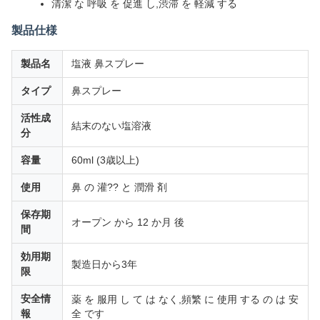
清潔 な 呼吸 を 促進 し,渋滞 を 軽減 する
製品仕様
製品名
塩液 鼻スプレー
タイプ
鼻スプレー
活性成
結末のない塩溶液
分
容量
60ml (3歳以上)
使用
鼻 の 灌?? と 潤滑 剤
保存期
オープン から 12 か月 後
間
効用期
製造日から3年
限
安全情
薬 を 服用 し て は なく,頻繁 に 使用 する の は 安
報
全 です