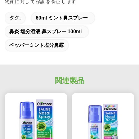
物質 に 対し て 保護 を 保証 し ます.
タグ:
60ml ミント鼻スプレー
鼻炎 塩分溶液 鼻スプレー 100ml
ペッパーミント塩分鼻霧
関連製品