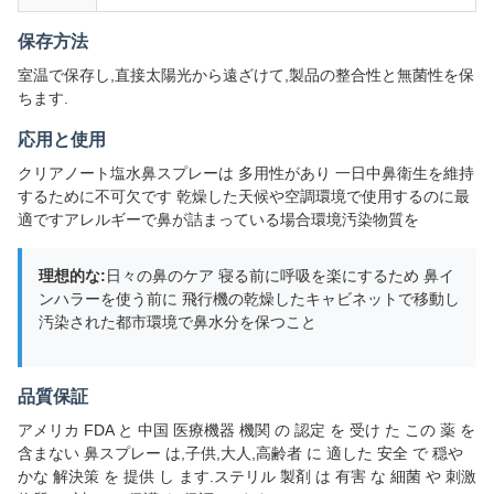
保存方法
室温で保存し,直接太陽光から遠ざけて,製品の整合性と無菌性を保
ちます.
応用と使用
クリアノート塩水鼻スプレーは 多用性があり 一日中鼻衛生を維持
するために不可欠です 乾燥した天候や空調環境で使用するのに最
適ですアレルギーで鼻が詰まっている場合環境汚染物質を
理想的な:
日々の鼻のケア 寝る前に呼吸を楽にするため 鼻イ
ンハラーを使う前に 飛行機の乾燥したキャビネットで移動し
汚染された都市環境で鼻水分を保つこと
品質保証
アメリカ FDA と 中国 医療機器 機関 の 認定 を 受け た この 薬 を
含まない 鼻スプレー は,子供,大人,高齢者 に 適した 安全 で 穏や
かな 解決策 を 提供 し ます.ステリル 製剤 は 有害 な 細菌 や 刺激