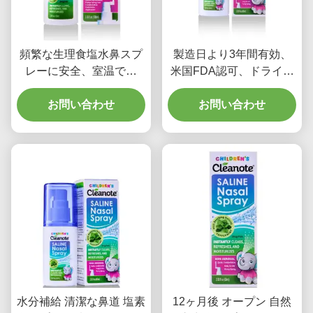
頻繁な生理食塩水鼻スプ
製造日より3年間有効、
レーに安全、室温で保
米国FDA認可、ドライノ
管、毎日の鼻衛生と効果
ーズ用生理食塩水鼻スプ
的な鼻ケアのための鼻ス
お問い合わせ
レー、全年齢対象、安全
お問い合わせ
プレー
で心地よい鼻ケア
水分補給 清潔な鼻道 塩素
12ヶ月後 オープン 自然