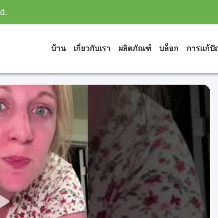
d.
บ้าน
เกี่ยวกับเรา
ผลิตภัณฑ์
บล็อก
การแก้ป