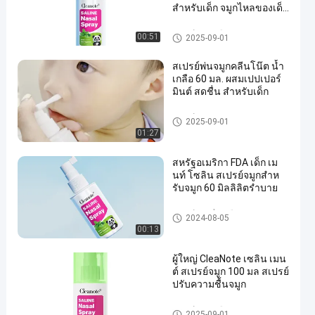
สําหรับเด็ก จมูกไหลของเด็ก
สบายใจอ่อนโยน
สเปรย์จมูกเกลือ
00:51
2025-09-01
สเปรย์พ่นจมูกคลีนโน๊ต น้ำ
เกลือ 60 มล. ผสมเปปเปอร์
มินต์ สดชื่น สำหรับเด็ก
สเปรย์จมูก
2025-09-01
01:27
สหรัฐอเมริกา FDA เด็ก เม
นท์ โซลิน สเปรย์จมูกสําห
รับจมูก 60 มิลลิลิตรําบาย
สเปรย์จมูกน้ําเกลือ สําหรับการอุ
2024-08-05
ดตัน
00:13
ผู้ใหญ่ CleaNote เซลิน เมน
ต์ สเปรย์จมูก 100 มล สเปรย์
ปรับความชื้นจมูก
สเปรย์จมูกเกลือ
2025-09-01