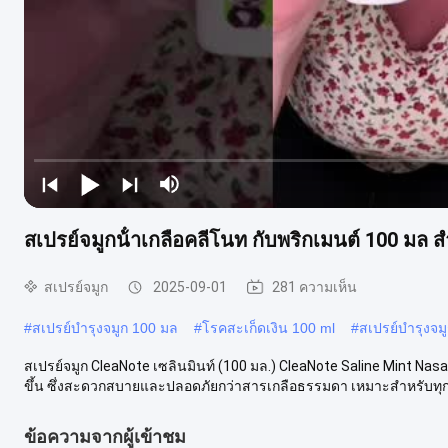
สเปรย์จมูกน้ําเกลือคลีโนท กับพริกเมนต์ 100 มล สํ
สเปรย์จมูก
2025-09-01
281 ความเห็น
#
สเปรย์บํารุงจมูก 100 มล
#
โรคสะเก็ดเงิน 100 ml
#
สเปรย์บํารุงจมู
สเปรย์จมูก CleaNote เซลินมินท์ (100 มล.) CleaNote Saline Mint Nas
ขึ้น ซึ่งสะดวกสบายและปลอดภัยกว่าสารเกลือธรรมดา เหมาะสําหรับทุกค
ข้อความจากผู้เข้าชม