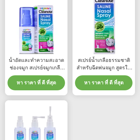
น้ําอัดและทําความสะอาด
สเปรย์น้ำเกลือธรรมชาติ
ช่องจมูก สเปรย์จมูกเกลือ
สำหรับฉีดพ่นจมูก สูตรให้
สบายใจ โปรโมชั่นอ่อน
ความชุ่มชื้นอย่างอ่อนโยน
โยน 12 เดือน อายุการใช้
หา ราคา ที่ ดี ที่สุด
ช่วยบรรเทาอาการคัดจมูก
หา ราคา ที่ ดี ที่สุด
งานหลังจากเปิด เห
และดูแลโพรงจมูก 12
มาะสําหรับทุกวัน
เดือนหลังเปิดใช้