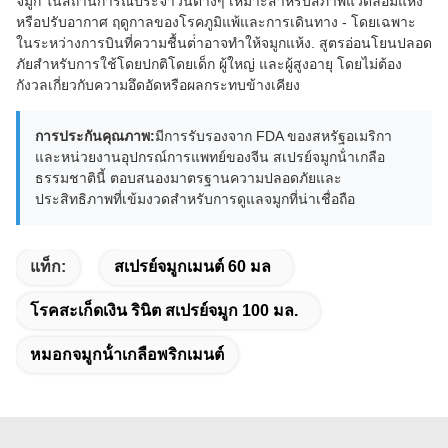
จมูก ในสถานการณ์ประจําวันต่างๆ เหมาะสําหรับสภาพแวดล้อมแห้ง
หรือปรับอากาศ ฤดูกาลของโรคภูมิแพ้และการเดินทาง - โดยเฉพาะ
ในระหว่างการบินที่ความชื้นต่ําอาจทําให้จมูกแห้ง. สูตรอ่อนโยนปลอด
ภัยสําหรับการใช้โดยปกติโดยเด็ก ผู้ใหญ่ และผู้สูงอายุ โดยไม่ต้อง
กังวลเกี่ยวกับความอึดอัดหรือผลกระทบข้างเคียง
การประกันคุณภาพ:
มีการรับรองจาก FDA ของสหรัฐอเมริกา
และหน่วยงานอุปกรณ์การแพทย์ของจีน สเปรย์จมูกน้ําเกลือ
ธรรมชาตินี้ ตอบสนองมาตรฐานความปลอดภัยและ
ประสิทธิภาพที่เข้มงวดสําหรับการดูแลจมูกที่น่าเชื่อถือ
แท็ก:
สเปรย์จมูกเมนต์ 60 มล
โรคสะเก็ดเงิน รินิต สเปรย์จมูก 100 มล.
หมอกจมูกน้ําเกลือพริกเมนต์