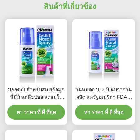
สินค้าที่เกี่ยวข้อง
ปลอดภัยสําหรับสเปรย์จมูก
วันหมดอายุ 3 ปี นับจากวัน
ที่มีน้ําเกลือบ่อย สะสมใน
ผลิต สหรัฐอเมริกา FDA ส
อุณหภูมิห้อง สเปรย์จมูก
เปรย์จมูกน้ําเกลือสําหรับ
สําหรับความสะอาดจมูก
หา ราคา ที่ ดี ที่สุด
จมูกแห้ง เหมาะสําหรับทุก
หา ราคา ที่ ดี ที่สุด
ประจําวันและการดูแลจมูก
วัย ปลอดภัย รักษาจมูกที่
ที่มีประสิทธิภาพ
สงบ