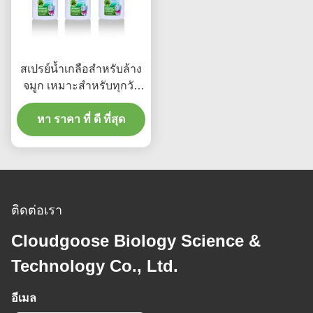
สเปรย์น้ำเกลือสำหรับล้าง
จมูก เหมาะสำหรับทุกวัย
ได้รับการรับรองจาก US
FDA ใช้สารละลายน้ำ
หา ราคา ที่ ดี ที่สุด
เกลือปราศจากเชื้อ
ผลิตภัณฑ์ทำความสะอาด
จมูกที่สะดวกสบาย
ติดต่อเรา
Cloudgoose Biology Science &
Technology Co., Ltd.
อีเมล