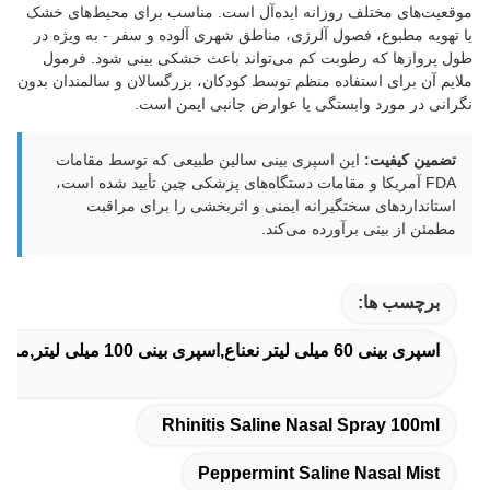
موقعیت‌های مختلف روزانه ایده‌آل است. مناسب برای محیط‌های خشک
یا تهویه مطبوع، فصول آلرژی، مناطق شهری آلوده و سفر - به ویژه در
طول پروازها که رطوبت کم می‌تواند باعث خشکی بینی شود. فرمول
ملایم آن برای استفاده منظم توسط کودکان، بزرگسالان و سالمندان بدون
نگرانی در مورد وابستگی یا عوارض جانبی ایمن است.
تضمین کیفیت:
این اسپری بینی سالین طبیعی که توسط مقامات
FDA آمریکا و مقامات دستگاه‌های پزشکی چین تأیید شده است،
استانداردهای سختگیرانه ایمنی و اثربخشی را برای مراقبت
مطمئن از بینی برآورده می‌کند.
برچسب ها:
اسپری بینی 60 میلی لیتر نعناع,اسپری بینی 100 میلی لیتر,مه بینی نمک نعناع
Rhinitis Saline Nasal Spray 100ml
Peppermint Saline Nasal Mist