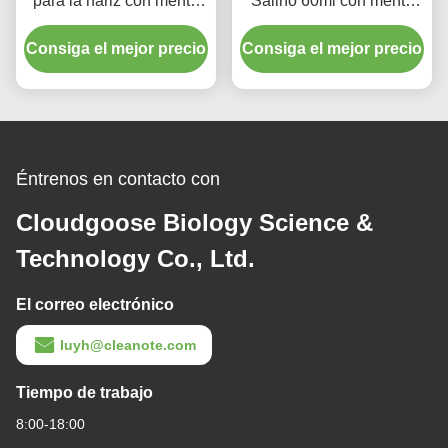
para la nariz con menta
Salino 60ml con menta
de pimienta 100 ml para
Refrescante Para Niños
adultos Hidratante para la
Consiga el mejor precio
Consiga el mejor precio
nariz Refrescante suave
Éntrenos en contacto con
Cloudgoose Biology Science &
Technology Co., Ltd.
El correo electrónico
luyh@cleanote.com
Tiempo de trabajo
8:00-18:00