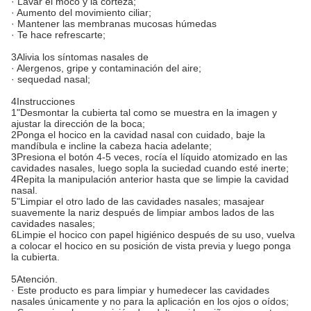
· Lavar el moco y la corteza;
· Aumento del movimiento ciliar;
· Mantener las membranas mucosas húmedas
· Te hace refrescarte;
3Alivia los síntomas nasales de
· Alergenos, gripe y contaminación del aire;
· sequedad nasal;
4Instrucciones
1"Desmontar la cubierta tal como se muestra en la imagen y
ajustar la dirección de la boca;
2Ponga el hocico en la cavidad nasal con cuidado, baje la
mandíbula e incline la cabeza hacia adelante;
3Presiona el botón 4-5 veces, rocía el líquido atomizado en las
cavidades nasales, luego sopla la suciedad cuando esté inerte;
4Repita la manipulación anterior hasta que se limpie la cavidad
nasal.
5"Limpiar el otro lado de las cavidades nasales; masajear
suavemente la nariz después de limpiar ambos lados de las
cavidades nasales;
6Limpie el hocico con papel higiénico después de su uso, vuelva
a colocar el hocico en su posición de vista previa y luego ponga
la cubierta.
5Atención.
· Este producto es para limpiar y humedecer las cavidades
nasales únicamente y no para la aplicación en los ojos o oídos;