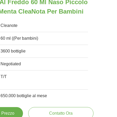
e Al Freddo 60 Ml Naso Piccolo
Menta CleaNota Per Bambini
Cleanote
60 ml ((Per bambini)
3600 bottiglie
Negotiated
T/T
650.000 bottiglie al mese
e Prezzo
Contatto Ora