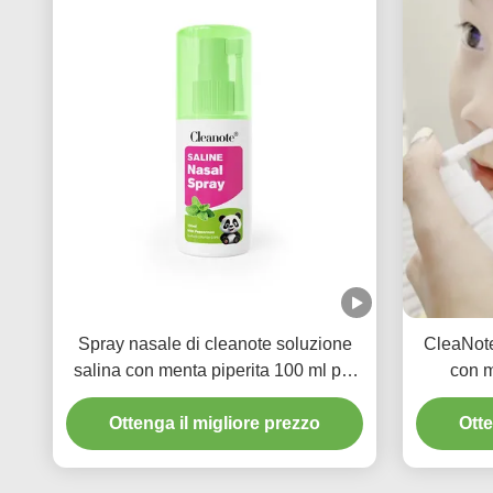
Spray nasale di cleanote soluzione
CleaNote
salina con menta piperita 100 ml per
con m
adulti Spray idratante per il naso
Ottenga il migliore prezzo
rinfrescante dolce
Otte