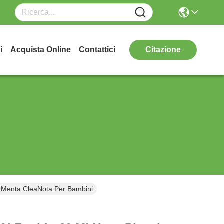
i
Acquista Online
Contattici
Citazione
e Menta CleaNota Per Bambini