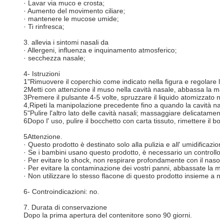
· Lavar via muco e crosta;
· Aumento del movimento ciliare;
· mantenere le mucose umide;
· Ti rinfresca;
3. allevia i sintomi nasali da
· Allergeni, influenza e inquinamento atmosferico;
· secchezza nasale;
4- Istruzioni
1"Rimuovere il coperchio come indicato nella figura e regolare 
2Metti con attenzione il muso nella cavità nasale, abbassa la mas
3Premere il pulsante 4-5 volte, spruzzare il liquido atomizzato ne
4,Ripeti la manipolazione precedente fino a quando la cavità na
5"Pulire l'altro lato delle cavità nasali; massaggiare delicatament
6Dopo l' uso, pulire il bocchetto con carta tissuto, rimettere il b
5Attenzione.
· Questo prodotto è destinato solo alla pulizia e all' umidificazio
· Se i bambini usano questo prodotto, è necessario un controllo 
· Per evitare lo shock, non respirare profondamente con il naso
· Per evitare la contaminazione dei vostri panni, abbassate la ma
· Non utilizzare lo stesso flacone di questo prodotto insieme a 
6- Controindicazioni: no.
7. Durata di conservazione
Dopo la prima apertura del contenitore sono 90 giorni.