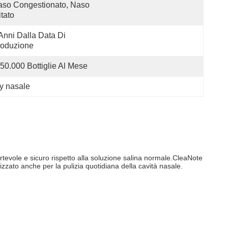
so Congestionato, Naso 
ritato
Anni Dalla Data Di 
roduzione
50.000 Bottiglie Al Mese
ay nasale
tevole e sicuro rispetto alla soluzione salina normale.CleaNote
lizzato anche per la pulizia quotidiana della cavità nasale.