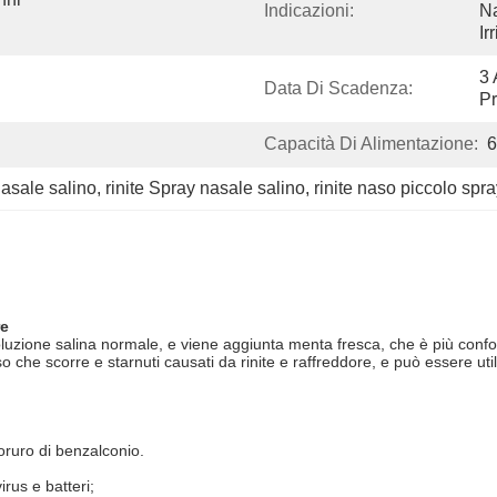
Indicazioni:
Na
Ir
3 
Data Di Scadenza:
P
Capacità Di Alimentazione:
6
asale salino
, 
rinite Spray nasale salino
, 
rinite naso piccolo spr
re
luzione salina normale, e viene aggiunta menta fresca, che è più confor
aso che scorre e starnuti causati da rinite e raffreddore, e può essere uti
loruro di benzalconio.
irus e batteri;