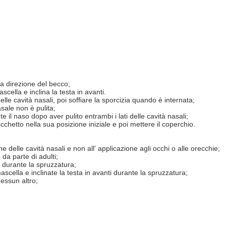
la direzione del becco;
cella e inclina la testa in avanti.
lle cavità nasali, poi soffiare la sporcizia quando è internata;
sale non è pulita;
e il naso dopo aver pulito entrambi i lati delle cavità nasali;
occhetto nella sua posizione iniziale e poi mettere il coperchio.
ne delle cavità nasali e non all' applicazione agli occhi o alle orecchie;
da parte di adulti;
 durante la spruzzatura;
scella e inclinate la testa in avanti durante la spruzzatura;
nessun altro;