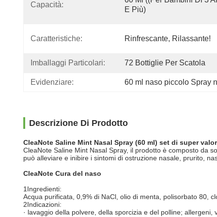
Capacità:
E Più)
Caratteristiche:
Rinfrescante, Rilassante!
Imballaggi Particolari:
72 Bottiglie Per Scatola
Evidenziare:
60 ml naso piccolo Spray n
Descrizione Di Prodotto
CleaNote Saline Mint Nasal Spray (60 ml) set di super valo
CleaNote Saline Mint Nasal Spray, il prodotto è composto da so
può alleviare e inibire i sintomi di ostruzione nasale, prurito, n
CleaNote Cura del naso
1Ingredienti:
Acqua purificata, 0,9% di NaCl, olio di menta, polisorbato 80, c
2Indicazioni:
· lavaggio della polvere, della sporcizia e del polline; allergeni, v