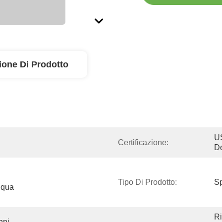
ione Di Prodotto
U
Certificazione:
D
Tipo Di Prodotto:
S
qua 
Ri
ni 