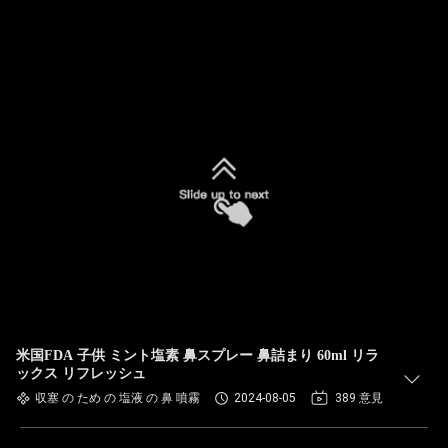
米国FDA 子供 ミント塩素 鼻スプレー 鼻詰まり 60ml リラ
ックス リフレッシュ
収塞 の ため の 塩液 の 鼻 噴霧
2024-08-05
389 意見