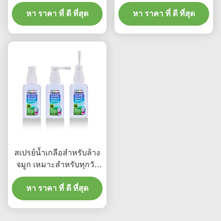
สบายใจ โปรโมชั่นอ่อน
ความชุ่มชื้นอย่างอ่อนโยน
โยน 12 เดือน อายุการใช้
หา ราคา ที่ ดี ที่สุด
ช่วยบรรเทาอาการคัดจมูก
หา ราคา ที่ ดี ที่สุด
งานหลังจากเปิด เห
และดูแลโพรงจมูก 12
มาะสําหรับทุกวัน
เดือนหลังเปิดใช้
สเปรย์น้ำเกลือสำหรับล้าง
จมูก เหมาะสำหรับทุกวัย
ได้รับการรับรองจาก US
FDA ใช้สารละลายน้ำ
หา ราคา ที่ ดี ที่สุด
เกลือปราศจากเชื้อ
ผลิตภัณฑ์ทำความสะอาด