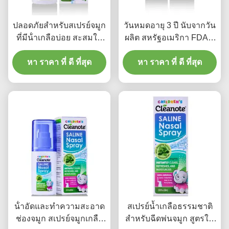
ปลอดภัยสําหรับสเปรย์จมูก
วันหมดอายุ 3 ปี นับจากวัน
ที่มีน้ําเกลือบ่อย สะสมใน
ผลิต สหรัฐอเมริกา FDA ส
อุณหภูมิห้อง สเปรย์จมูก
เปรย์จมูกน้ําเกลือสําหรับ
สําหรับความสะอาดจมูก
หา ราคา ที่ ดี ที่สุด
จมูกแห้ง เหมาะสําหรับทุก
หา ราคา ที่ ดี ที่สุด
ประจําวันและการดูแลจมูก
วัย ปลอดภัย รักษาจมูกที่
ที่มีประสิทธิภาพ
สงบ
น้ําอัดและทําความสะอาด
สเปรย์น้ำเกลือธรรมชาติ
ช่องจมูก สเปรย์จมูกเกลือ
สำหรับฉีดพ่นจมูก สูตรให้