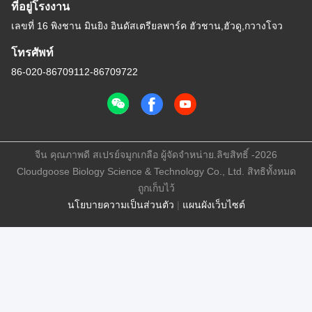
ที่อยู่โรงงาน
เลขที่ 16 พิงชาน มินยิง อินดัสเตรียลพาร์ค ฮัวชาน,ฮัวดู,กวางโจว
โทรศัพท์
86-020-86709112-86709722
จีน คุณภาพดี สเปรย์จมูกเกลือ ผู้จัดจําหน่าย.ลิขสิทธิ์ -2026
Cloudgoose Biology Science & Technology Co., Ltd. สิทธิทั้งหมด
ถูกเก็บไว้
นโยบายความเป็นส่วนตัว
|
แผนผังเว็บไซต์