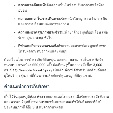
สภาพแวดล้อมแห้ง
คืนความชื้นในห้องปรับอากาศหรือห้อง
อบอุ่น
ความสะดวกในการเดินทาง:
รักษาน้ําในจมูกระหว่างการบิน
และการเปลี่ยนแปลงสภาพอากาศ
ความสะอาดสุขภาพประจําวัน:
น้ํายาล้างจมูกที่อ่อนโยน เพื่อ
รักษาสุขภาพจมูกทั่วไป
กีฬาและกิจกรรมกลางแจ้ง
ทําความสะอาดช่องจมูกหลังจาก
ได้รับผลกระทบจากฝุ่นและฝุ่นฝุ่น
ด้วยเงื่อนไขการชําระเงินที่ยืดหยุ่น และความสามารถในการจัดจํา
หน่ายของกระป๋อง 650,000 ครั้งต่อเดือน (ขั้นต่ําการสั่งซื้อ: 3,600
กระป๋อง)Cleanote Nasal Spray เป็นตัวเลือกที่ดีสําหรับนักค้าปลีกและ
ผู้ให้บริการสุขภาพที่ต้องการผลิตภัณฑ์ดูแลจมูกที่มีคุณภาพ.
คําแนะนําการเก็บรักษา
เก็บไว้ในอุณหภูมิห้อง ห่างจากแสงแดดโดยตรง เพื่อรักษาประสิทธิภาพ
และความบริสุทธิ์ การเก็บรักษาที่เหมาะสมจะทําให้ผลิตภัณฑ์ยังมี
ประสิทธิภาพได้ถึง 3 ปี นับจากวันที่ผลิต