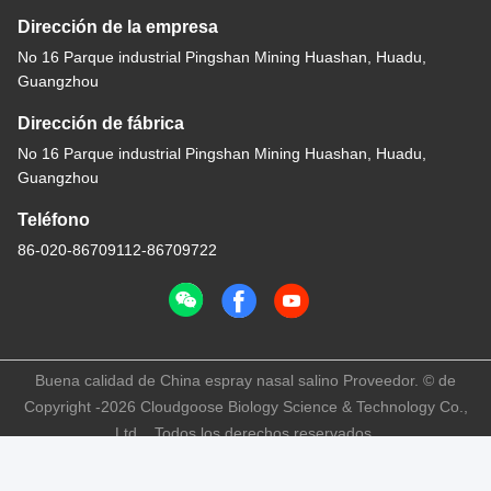
Dirección de la empresa
No 16 Parque industrial Pingshan Mining Huashan, Huadu,
Guangzhou
Dirección de fábrica
No 16 Parque industrial Pingshan Mining Huashan, Huadu,
Guangzhou
Teléfono
86-020-86709112-86709722
Buena calidad de China espray nasal salino Proveedor. © de
Copyright -2026 Cloudgoose Biology Science & Technology Co.,
Ltd. . Todos los derechos reservados.
Políticas de privacidad
|
Mapa del Sitio