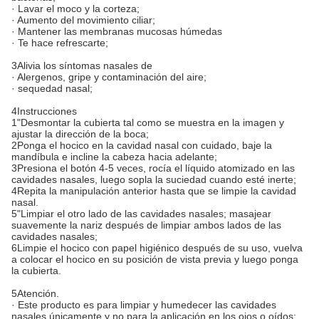
· Lavar el moco y la corteza;
· Aumento del movimiento ciliar;
· Mantener las membranas mucosas húmedas
· Te hace refrescarte;
3Alivia los síntomas nasales de
· Alergenos, gripe y contaminación del aire;
· sequedad nasal;
4Instrucciones
1"Desmontar la cubierta tal como se muestra en la imagen y
ajustar la dirección de la boca;
2Ponga el hocico en la cavidad nasal con cuidado, baje la
mandíbula e incline la cabeza hacia adelante;
3Presiona el botón 4-5 veces, rocía el líquido atomizado en las
cavidades nasales, luego sopla la suciedad cuando esté inerte;
4Repita la manipulación anterior hasta que se limpie la cavidad
nasal.
5"Limpiar el otro lado de las cavidades nasales; masajear
suavemente la nariz después de limpiar ambos lados de las
cavidades nasales;
6Limpie el hocico con papel higiénico después de su uso, vuelva
a colocar el hocico en su posición de vista previa y luego ponga
la cubierta.
5Atención.
· Este producto es para limpiar y humedecer las cavidades
nasales únicamente y no para la aplicación en los ojos o oídos;