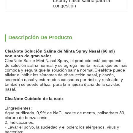
Espray nasal salino para la 
congestión
Descripción De Producto
CleaNote Solución Salina de Minta Spray Nasal (60 ml)
conjunto de gran valor
CleaNote Saline Mint Nasal Spray, el producto está compuesto
de solución salina normal, y se agrega menta fresca, que es más
cómoda y segura que la solución salina normal.CleaNote puede
aliviar e inhibir los síntomas de obstrucción nasal, picazón,
secreción nasal y estornudos causados por rinitis y resfriado, y
también se puede utilizar para la limpieza diaria de la cavidad
nasal.
CleaNote Cuidado de la nariz
1Ingredientes:
Agua purificada, 0,9% de NaCl, aceite de menta, polisorbato 80,
cloruro de benzalconio.
2. Indicaciones:
· Lavar el polvo, la suciedad y el polen; los alérgenos, virus y
bacterias;