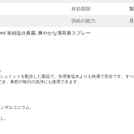
有効期限:
製
供給の能力:
月
0ml 単純塩分鼻霧
, 
爽やかな薄荷鼻スプレー
ト
レッシュミントを配合した製品で、生理食塩水よりも快適で安全です。すべて
でき、鼻腔の毎日の洗浄にも使用できます。
化ベンザルコニウム。
し;