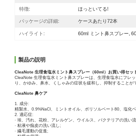
特徴:
ほっといてる!
パッケージの詳細:
ケースあたり72本
ハイライト:
60ml ミント鼻スプレー
, 
6
製品の説明
CleaNote 生理食塩水ミント鼻スプレー（60ml）お買い得セッ
CleaNote 生理食塩水ミント鼻スプレーは、生理食塩水にフ
り、かゆみ、鼻水、くしゃみの症状を緩和し、抑制することが
CleaNote 鼻ケア
1. 成分:
精製水、0.9%NaCl、ミントオイル、ポリソルベート80、塩
2. 適応症:
· 埃、汚れ、花粉、アレルゲン、ウイルス、バクテリアの洗い流
· 粘液や痂皮の洗い流し;
· 繊毛運動の促進;