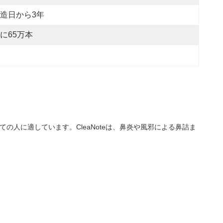
造日から3年
に65万本
の人に適しています。CleaNoteは、鼻炎や風邪による鼻詰ま