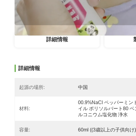
詳細情報
詳細情報
起源の場所:
中国
00.9%NaCl ペッパーミン
材料:
イル ポリソルバート80 ベ
ルコニウム塩化物 浄水
容量:
60ml ((3歳以上の子供向け)