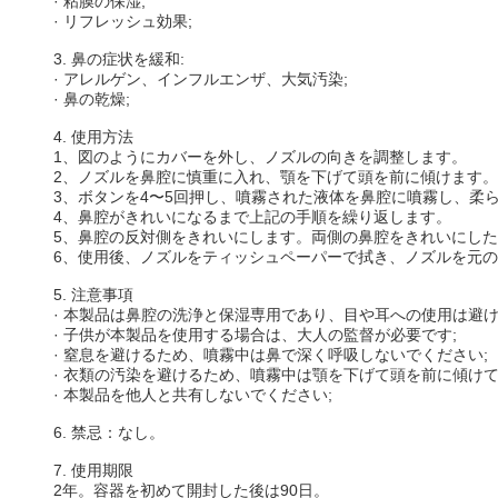
· 粘膜の保湿;
· リフレッシュ効果;
3. 鼻の症状を緩和:
· アレルゲン、インフルエンザ、大気汚染;
· 鼻の乾燥;
4. 使用方法
1、図のようにカバーを外し、ノズルの向きを調整します。
2、ノズルを鼻腔に慎重に入れ、顎を下げて頭を前に傾けます。
3、ボタンを4〜5回押し、噴霧された液体を鼻腔に噴霧し、柔
4、鼻腔がきれいになるまで上記の手順を繰り返します。
5、鼻腔の反対側をきれいにします。両側の鼻腔をきれいにし
6、使用後、ノズルをティッシュペーパーで拭き、ノズルを元
5. 注意事項
· 本製品は鼻腔の洗浄と保湿専用であり、目や耳への使用は避け
· 子供が本製品を使用する場合は、大人の監督が必要です;
· 窒息を避けるため、噴霧中は鼻で深く呼吸しないでください;
· 衣類の汚染を避けるため、噴霧中は顎を下げて頭を前に傾けて
· 本製品を他人と共有しないでください;
6. 禁忌：なし。
7. 使用期限
2年。容器を初めて開封した後は90日。