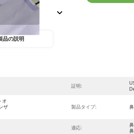
製品の説明
U
証明:
D
トオ
ンザ
製品タイプ:
鼻
鼻
適応:
鼻