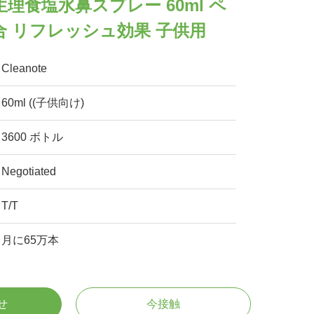
理食塩水鼻スプレー 60ml ペ
 リフレッシュ効果 子供用
Cleanote
60ml ((子供向け)
3600 ボトル
Negotiated
T/T
月に65万本
せ
今接触