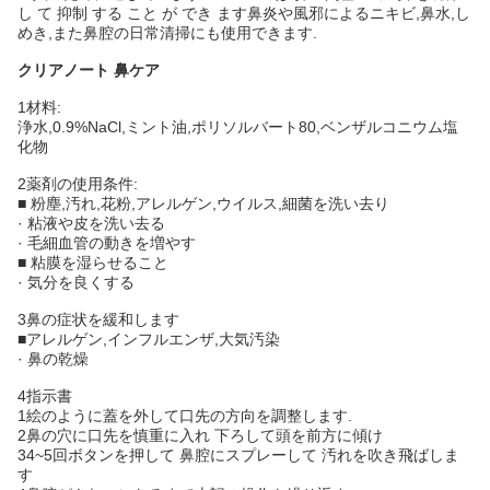
し て 抑制 する こと が でき ます鼻炎や風邪によるニキビ,鼻水,し
めき,また鼻腔の日常清掃にも使用できます.
クリアノート 鼻ケア
1材料:
浄水,0.9%NaCl,ミント油,ポリソルバート80,ベンザルコニウム塩
化物
2薬剤の使用条件:
■ 粉塵,汚れ,花粉,アレルゲン,ウイルス,細菌を洗い去り
· 粘液や皮を洗い去る
· 毛細血管の動きを増やす
■ 粘膜を湿らせること
· 気分を良くする
3鼻の症状を緩和します
■アレルゲン,インフルエンザ,大気汚染
· 鼻の乾燥
4指示書
1絵のように蓋を外して口先の方向を調整します.
2鼻の穴に口先を慎重に入れ 下ろして頭を前方に傾け
34~5回ボタンを押して 鼻腔にスプレーして 汚れを吹き飛ばしま
す