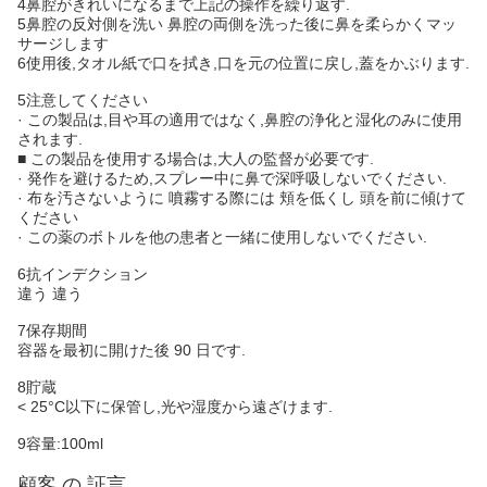
4鼻腔がきれいになるまで上記の操作を繰り返す.
5鼻腔の反対側を洗い 鼻腔の両側を洗った後に鼻を柔らかくマッ
サージします
6使用後,タオル紙で口を拭き,口を元の位置に戻し,蓋をかぶります.
5注意してください
· この製品は,目や耳の適用ではなく,鼻腔の浄化と湿化のみに使用
されます.
■ この製品を使用する場合は,大人の監督が必要です.
· 発作を避けるため,スプレー中に鼻で深呼吸しないでください.
· 布を汚さないように 噴霧する際には 頬を低くし 頭を前に傾けて
ください
· この薬のボトルを他の患者と一緒に使用しないでください.
6抗インデクション
違う 違う
7保存期間
容器を最初に開けた後 90 日です.
8貯蔵
< 25°C以下に保管し,光や湿度から遠ざけます.
9容量:100ml
顧客 の 証言