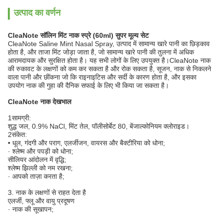
उत्पाद का वर्णन
CleaNote सॉलिन मिंट नाक स्प्रे (60ml) सुपर मूल्य सेट
CleaNote Saline Mint Nasal Spray, उत्पाद में सामान्य खारे पानी का छिड़काव
होता है, और ताजा मिंट जोड़ा जाता है, जो सामान्य खारे पानी की तुलना में अधिक
आरामदायक और सुरक्षित होता है। यह सभी लोगों के लिए उपयुक्त है।CleaNote नाक
की रुकावट के लक्षणों को कम कर सकता है और रोक सकता है, सूजन, नाक से निकलने
वाला पानी और छींकना जो कि राइनाइटिस और सर्दी के कारण होता है, और इसका
उपयोग नाक की गुहा की दैनिक सफाई के लिए भी किया जा सकता है।
CleaNote नाक देखभाल
1सामग्री:
शुद्ध जल, 0.9% NaCl, मिंट तेल, पॉलीसोर्बेट 80, बेंजाल्कोनियम क्लोराइड।
2संकेत:
• धूल, गंदगी और पराग, एलर्जीजन, वायरस और बैक्टीरिया को धोना;
· श्लेष्म और पपड़ी को धोना;
सीलियर आंदोलन में वृद्धि;
श्लेष्म झिल्ली को नम रखना;
· आपको ताज़ा करता है;
3. नाक के लक्षणों से राहत देता है
एलर्जी, फ्लू और वायु प्रदूषण
· नाक की सूखापन;