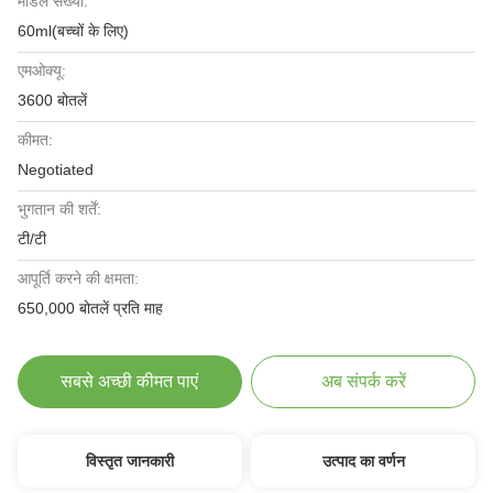
मॉडल संख्या:
60ml(बच्चों के लिए)
एमओक्यू:
3600 बोतलें
कीमत:
Negotiated
भुगतान की शर्तें:
टी/टी
आपूर्ति करने की क्षमता:
650,000 बोतलें प्रति माह
सबसे अच्छी कीमत पाएं
अब संपर्क करें
विस्तृत जानकारी
उत्पाद का वर्णन