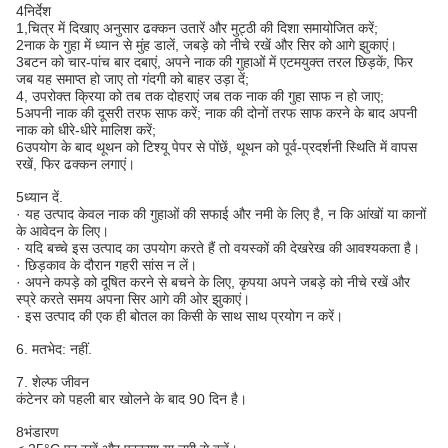
4निर्देश
1,चित्र में दिखाए अनुसार ढक्कन उतारें और मुट्ठी की दिशा समायोजित करें;
2नाक के गुहा में ध्यान से मुंह डालें, जबड़े को नीचे रखें और सिर को आगे झुकाएं।
3बटन को चार-पांच बार दबाएं, अपने नाक की गुहाओं में एटमयुक्त तरल छिड़कें, फिर
जब यह समाप्त हो जाए तो गंदगी को बाहर उड़ा दें;
4, उपरोक्त क्रिया को तब तक दोहराएं जब तक नाक की गुहा साफ न हो जाए;
5अपनी नाक की दूसरी तरफ साफ करें; नाक की दोनों तरफ साफ करने के बाद अपनी
नाक को धीरे-धीरे मालिश करें;
6उपयोग के बाद थूथन को टिश्यू पेपर से पोंछें, थूथन को पूर्व-प्रदर्शनी स्थिति में वापस
रखें, फिर ढक्कन लगाएं।
5ध्यान दें.
· यह उत्पाद केवल नाक की गुहाओं की सफाई और नमी के लिए है, न कि आंखों या कानों
के आवेदन के लिए।
· यदि बच्चे इस उत्पाद का उपयोग करते हैं तो वयस्कों की देखरेख की आवश्यकता है।
· छिड़काव के दौरान गहरी सांस न लें।
· अपने कपड़े को दूषित करने से बचने के लिए, कृपया अपने जबड़े को नीचे रखें और
स्प्रे करते समय अपना सिर आगे की ओर झुकाएं।
· इस उत्पाद की एक ही बोतल का किसी के साथ साथ प्रयोग न करें।
6. मतभेद: नहीं.
7. शेल्फ जीवन
कंटेनर को पहली बार खोलने के बाद 90 दिन है।
8भंडारण