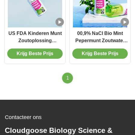
US FDA Kinderen Munt
00,9% NaCl Bio Mint
Zoutoplossing
Pepermunt Zoutwater
Neusspray tegen
Neusspray Voor
Krijg Beste Prijs
Krijg Beste Prijs
verstopte neus 60 ml
Congestie Rinitis
Ontspannend
Koude Neus
Verfrissend
Verfrissend
Ontspannend
1
Contacteer ons
Cloudgoose Biology Science &